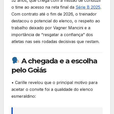
52 anos, que chega com a missão de conduzir
o
p
m
n
o time ao acesso na reta final da
Série B 2025
.
o
p
Com contrato até o fim de 2026, o treinador
k
destacou o potencial do elenco, o respeito ao
trabalho deixado por Vagner Mancini e a
importância de “resgatar a confiança” dos
atletas nas seis rodadas decisivas que restam.
A chegada e a escolha
pelo Goiás
• Carille revelou que o principal motivo para
aceitar o convite foi a qualidade do elenco
esmeraldino: