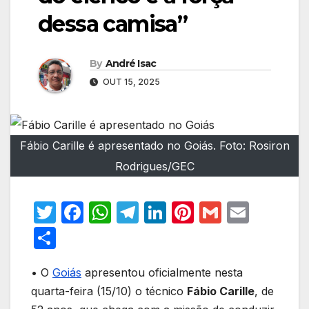
dessa camisa”
By
André Isac
OUT 15, 2025
Fábio Carille é apresentado no Goiás. Foto: Rosiron
Rodrigues/GEC
T
F
W
T
Li
Pi
G
E
w
a
h
el
n
nt
m
m
S
itt
c
at
e
k
er
ail
ail
h
er
e
s
gr
e
e
• O
Goiás
apresentou oficialmente nesta
ar
quarta-feira (15/10) o técnico
Fábio Carille
, de
b
A
a
dI
st
e