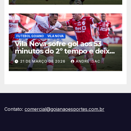
FUTEBOL GOIANO
VILA NOVA
Vila Nova sofre gol aos 53
minutos do 2º tempo e deixa
vitória escapar na estreia da
21 DE MARÇO DE 2026
ANDRÉ ISAC
Série B
Contato:
comercial@goianaoesportes.com.br