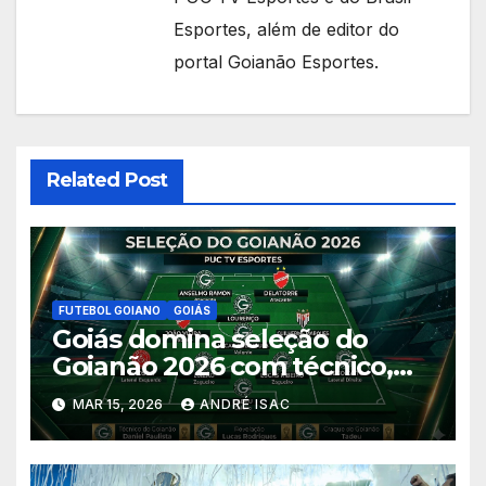
Esportes, além de editor do
portal Goianão Esportes.
Related Post
FUTEBOL GOIANO
GOIÁS
Goiás domina seleção do
Goianão 2026 com técnico,
sete jogadores, revelação e
MAR 15, 2026
ANDRÉ ISAC
craque do campeonato