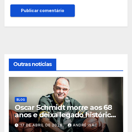
Outras notícias
BLOG
Oscar Schmidt morre aos 68
anos e deixa legado histórico
no basquete mundial
17 DE ABRIL DE 2026
ANDRÉ ISAC