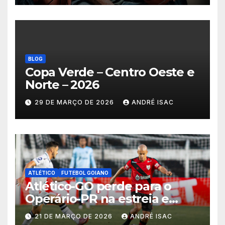
BLOG
Copa Verde – Centro Oeste e
Norte – 2026
29 DE MARÇO DE 2026
ANDRÉ ISAC
ATLÉTICO
FUTEBOL GOIANO
Atlético-GO perde para o
Operário-PR na estreia e
começa sob pressão a Série B
21 DE MARÇO DE 2026
ANDRÉ ISAC
2026