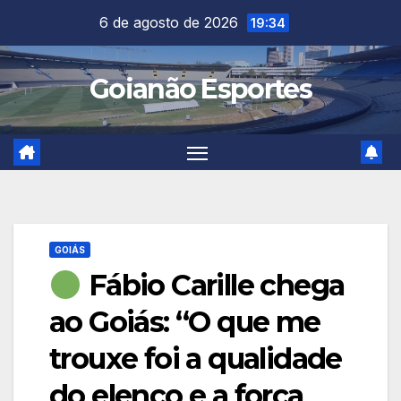
Skip
6 de agosto de 2026
19:34
to
content
Goianão Esportes
GOIÁS
Fábio Carille chega
ao Goiás: “O que me
trouxe foi a qualidade
do elenco e a força