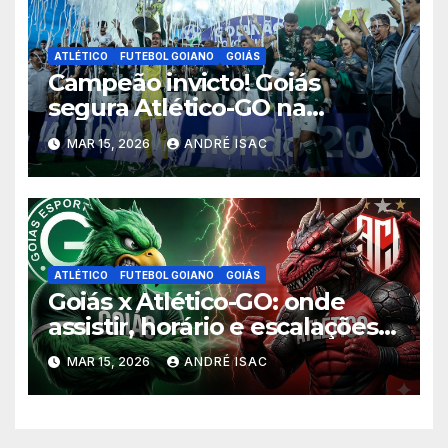
ATLÉTICO
FUTEBOL GOIANO
GOIÁS
Campeão invicto! Goiás
segura Atlético-GO na
Serrinha e levanta o título do
MAR 15, 2026
ANDRÉ ISAC
Goianão 2026
ATLÉTICO
FUTEBOL GOIANO
GOIÁS
Goiás x Atlético-GO: onde
assistir, horário e escalações
da final do Goianão 2026
MAR 15, 2026
ANDRÉ ISAC