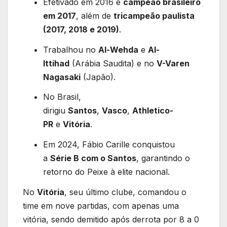
Efetivado em 2016 e
campeão brasileiro
em 2017
, além de
tricampeão paulista
(2017, 2018 e 2019)
.
Trabalhou no
Al-Wehda
e
Al-
Ittihad
(Arábia Saudita) e no
V-Varen
Nagasaki
(Japão).
No Brasil,
dirigiu
Santos
,
Vasco
,
Athletico-
PR
e
Vitória
.
Em 2024, Fábio Carille conquistou
a
Série B com o Santos
, garantindo o
retorno do Peixe à elite nacional.
No
Vitória
, seu último clube, comandou o
time em nove partidas, com apenas uma
vitória, sendo demitido após derrota por 8 a 0