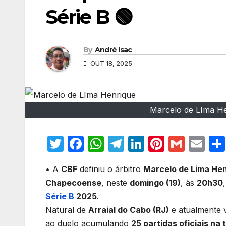
Série B 🟢
By
André Isac
OUT 18, 2025
Marcelo de LIma He
T
F
W
T
Li
Pi
G
E
w
a
h
el
n
nt
m
m
• A
CBF
definiu o árbitro
Marcelo de Lima He
itt
c
at
e
k
er
ail
ail
Chapecoense
, neste
domingo (19)
, às
20h30
er
e
s
gr
e
e
Série B
2025
.
b
A
a
dI
st
Natural de
Arraial do Cabo (RJ)
e atualmente 
o
p
m
n
ao duelo acumulando
25 partidas oficiais na