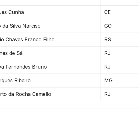
gues Cunha
CE
 da Silva Narciso
GO
io Chaves Franco Filho
RS
nes de Sá
RJ
ilva Fernandes Bruno
RJ
rques Ribeiro
MG
rto da Rocha Camello
RJ