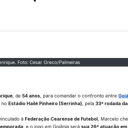
nrique. Foto: Cesar Greco/Palmeiras
S
h
nrique
, de
54 anos
, para comandar o confronto entre
Goi
ar
, no
Estádio Hailé Pinheiro (Serrinha)
, pela
33ª rodada da
e
vinculado à
Federação Cearense de Futebol
, Marcelo ch
 temporada
, e o jogo em Goiânia será
sua 26ª atuação em