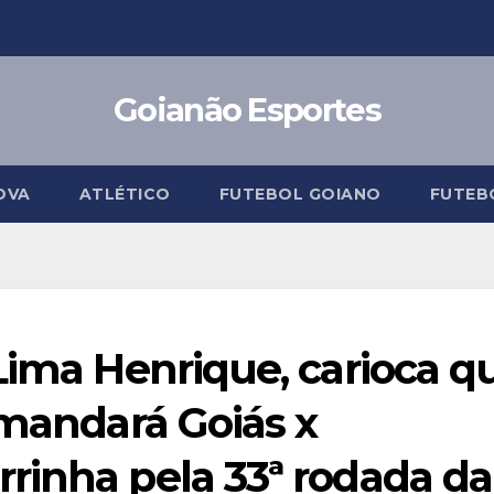
Goianão Esportes
OVA
ATLÉTICO
FUTEBOL GOIANO
FUTEB
Lima Henrique, carioca q
omandará Goiás x
rinha pela 33ª rodada da