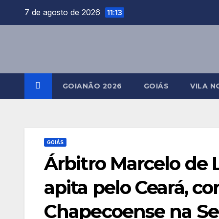
Skip
7 de agosto de 2026
11:13
to
content
GOIANÃO 2026
GOIÁS
VILA N
GOIÁS
Árbitro Marcelo de 
apita pelo Ceará, c
Chapecoense na Ser