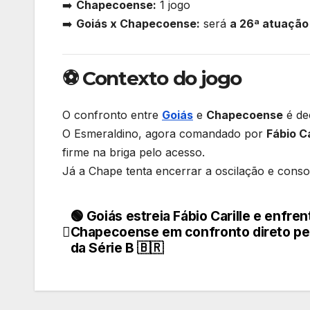
➡️
Chapecoense:
1 jogo
➡️
Goiás x Chapecoense:
será
a 26ª atuação
⚽ Contexto do jogo
O confronto entre
Goiás
e
Chapecoense
é dec
O Esmeraldino, agora comandado por
Fábio Ca
firme na briga pelo acesso.
Já a Chape tenta encerrar a oscilação e conso
🟢 Goiás estreia Fábio Carille e enfren
Navegação
Chapecoense em confronto direto pe
de
da Série B 🇧🇷
Post