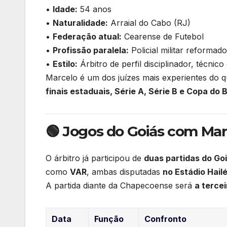
•
Idade:
54 anos
•
Naturalidade:
Arraial do Cabo (RJ)
•
Federação atual:
Cearense de Futebol
•
Profissão paralela:
Policial militar reformado
•
Estilo:
Árbitro de perfil disciplinador, técnic
Marcelo é um dos juízes mais experientes do 
finais estaduais, Série A, Série B e Copa do B
🟢 Jogos do Goiás com Ma
O árbitro já participou de
duas partidas do Go
como
VAR
, ambas disputadas
no Estádio Hailé
A partida diante da Chapecoense será
a terce
Data
Função
Confronto