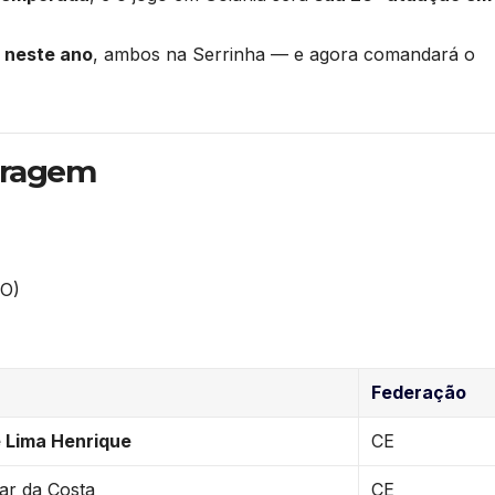
s neste ano
, ambos na Serrinha — e agora comandará o
itragem
GO)
Federação
 Lima Henrique
CE
ar da Costa
CE