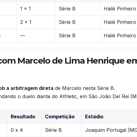
1 x 1
Série B
Hailé Pinheiro
2 x 1
Série B
Hailé Pinheiro
e
—
Série B
Hailé Pinheiro
com Marcelo de Lima Henrique e
b a arbitragem direta
de Marcelo nesta Série B.
andando o duelo diante do Athletic, em São João Del Rei (M
Resultado
Competição
Estádio
0 x 4
Série B
Joaquim Portugal (M