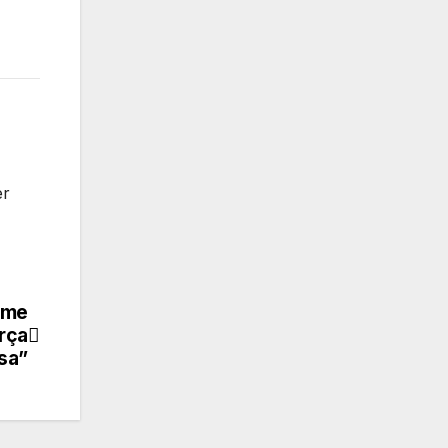
er
e me
orça
sa”