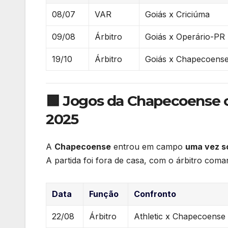
08/07
VAR
Goiás x Criciúma
09/08
Árbitro
Goiás x Operário-PR
19/10
Árbitro
Goiás x Chapecoens
🟩 Jogos da Chapecoense 
2025
A
Chapecoense
entrou em campo
uma vez so
A partida foi fora de casa, com o árbitro com
Data
Função
Confronto
22/08
Árbitro
Athletic x Chapecoense