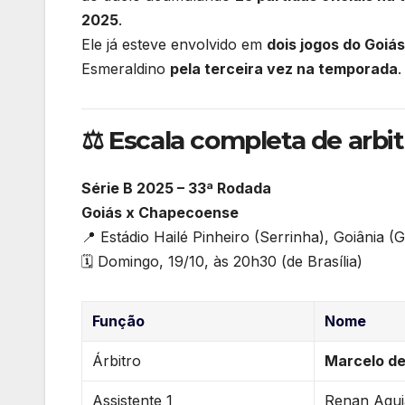
o
p
2025
.
Ele já esteve envolvido em
dois jogos do Goiá
k
Esmeraldino
pela terceira vez na temporada
.
⚖️ Escala completa de arb
Série B 2025 – 33ª Rodada
Goiás x Chapecoense
📍 Estádio Hailé Pinheiro (Serrinha), Goiânia (
🗓️ Domingo, 19/10, às 20h30 (de Brasília)
Função
Nome
Árbitro
Marcelo de
Assistente 1
Renan Agui