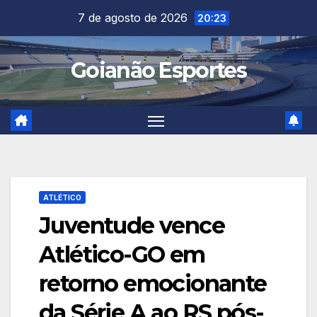
Skip
7 de agosto de 2026
20:23
to
content
Goianão Esportes
ATLÉTICO
Juventude vence
Atlético-GO em
retorno emocionante
da Série A ao RS pós-