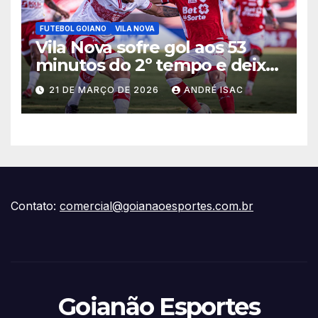
FUTEBOL GOIANO
VILA NOVA
Vila Nova sofre gol aos 53
minutos do 2º tempo e deixa
vitória escapar na estreia da
21 DE MARÇO DE 2026
ANDRÉ ISAC
Série B
Contato:
comercial@goianaoesportes.com.br
Goianão Esportes