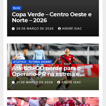
BLOG
Copa Verde – Centro Oeste e
Norte – 2026
29 DE MARÇO DE 2026
ANDRÉ ISAC
ATLÉTICO
FUTEBOL GOIANO
Atlético-GO perde para o
Operário-PR na estreia e
começa sob pressão a Série B
21 DE MARÇO DE 2026
ANDRÉ ISAC
2026