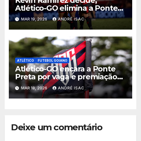
Kevin Ramírez decide,
Atlético-GO elimina a Ponte
Preta e garante vaga na 5ª
MAR 19, 2026
ANDRÉ ISAC
fase da Copa do Brasil
ATLÉTICO
FUTEBOL GOIANO
Atlético-GO encara a Ponte
Preta por vaga e premiação
milionária na 4ª fase da Copa
MAR 18, 2026
ANDRÉ ISAC
do Brasil
Deixe um comentário