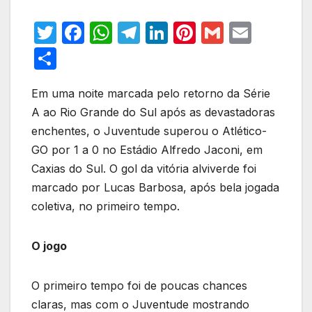
T
F
W
T
Li
Pi
G
E
w
a
h
el
n
nt
m
m
S
itt
c
at
e
k
er
ail
ail
h
er
e
s
gr
e
e
Em uma noite marcada pelo retorno da Série
ar
A ao Rio Grande do Sul após as devastadoras
b
A
a
dI
st
e
enchentes, o Juventude superou o Atlético-
o
p
m
n
GO por 1 a 0 no Estádio Alfredo Jaconi, em
o
p
Caxias do Sul. O gol da vitória alviverde foi
k
marcado por Lucas Barbosa, após bela jogada
coletiva, no primeiro tempo.
O jogo
O primeiro tempo foi de poucas chances
claras, mas com o Juventude mostrando