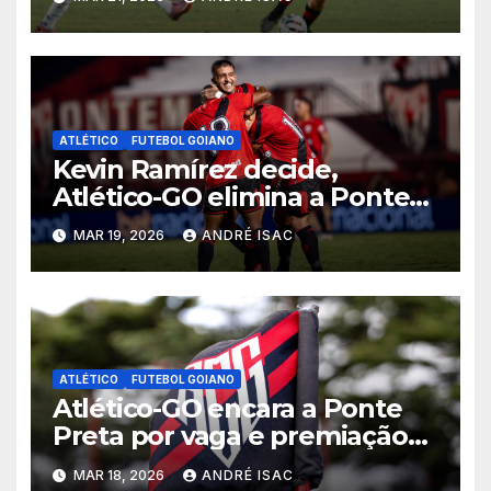
2026
ATLÉTICO
FUTEBOL GOIANO
Kevin Ramírez decide,
Atlético-GO elimina a Ponte
Preta e garante vaga na 5ª
MAR 19, 2026
ANDRÉ ISAC
fase da Copa do Brasil
ATLÉTICO
FUTEBOL GOIANO
Atlético-GO encara a Ponte
Preta por vaga e premiação
milionária na 4ª fase da Copa
MAR 18, 2026
ANDRÉ ISAC
do Brasil