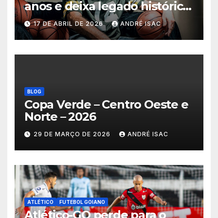
anos e deixa legado histórico
no basquete mundial
17 DE ABRIL DE 2026
ANDRÉ ISAC
BLOG
Copa Verde – Centro Oeste e
Norte – 2026
29 DE MARÇO DE 2026
ANDRÉ ISAC
ATLÉTICO
FUTEBOL GOIANO
Atlético-GO perde para o