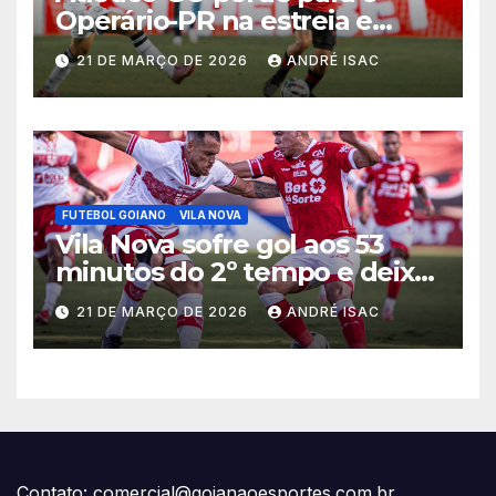
Operário-PR na estreia e
começa sob pressão a Série B
21 DE MARÇO DE 2026
ANDRÉ ISAC
2026
FUTEBOL GOIANO
VILA NOVA
Vila Nova sofre gol aos 53
minutos do 2º tempo e deixa
vitória escapar na estreia da
21 DE MARÇO DE 2026
ANDRÉ ISAC
Série B
Contato:
comercial@goianaoesportes.com.br