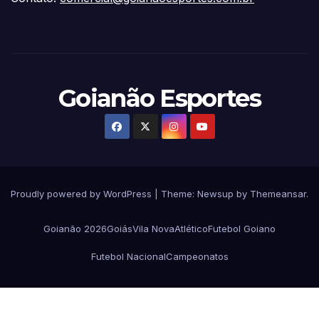
Goianão Esportes
Proudly powered by WordPress
|
Theme:
Newsup
by
Themeansar
.
Goianão 2026
Goiás
Vila Nova
Atlético
Futebol Goiano
Futebol Nacional
Campeonatos