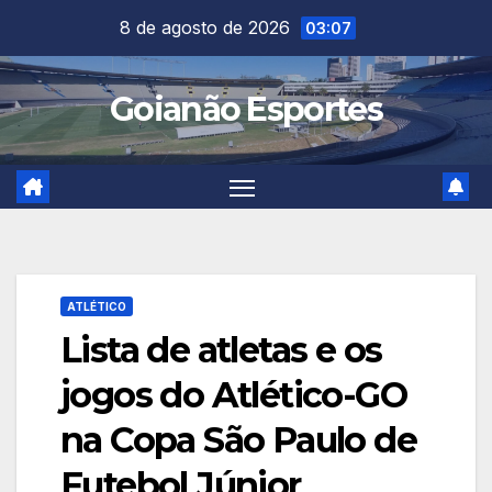
Skip
8 de agosto de 2026
03:07
to
content
Goianão Esportes
ATLÉTICO
Lista de atletas e os
jogos do Atlético-GO
na Copa São Paulo de
Futebol Júnior