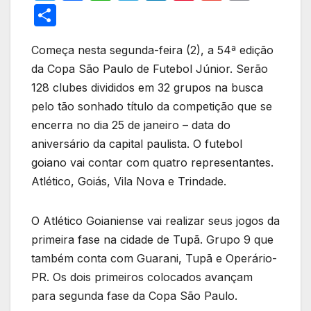
w
a
h
el
n
nt
m
m
S
itt
c
at
e
k
er
ail
ail
h
er
e
s
gr
e
e
Começa nesta segunda-feira (2), a 54ª edição
ar
da Copa São Paulo de Futebol Júnior. Serão
b
A
a
dI
st
e
128 clubes divididos em 32 grupos na busca
o
p
m
n
pelo tão sonhado título da competição que se
o
p
encerra no dia 25 de janeiro – data do
k
aniversário da capital paulista. O futebol
goiano vai contar com quatro representantes.
Atlético, Goiás, Vila Nova e Trindade.
O Atlético Goianiense vai realizar seus jogos da
primeira fase na cidade de Tupã. Grupo 9 que
também conta com Guarani, Tupã e Operário-
PR. Os dois primeiros colocados avançam
para segunda fase da Copa São Paulo.