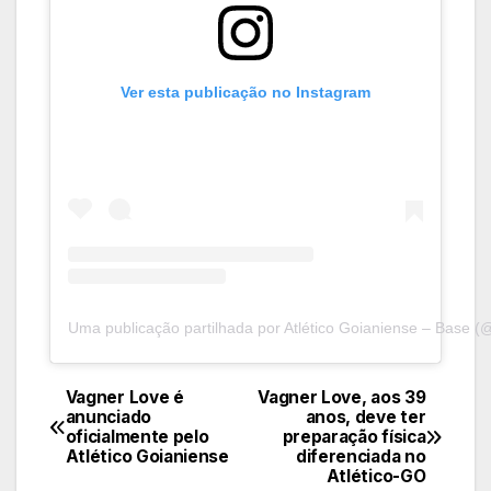
Ver esta publicação no Instagram
Uma publicação partilhada por Atlético Goianiense – Base (
Vagner Love é
Vagner Love, aos 39
Navegação
anunciado
anos, deve ter
oficialmente pelo
preparação física
de
Atlético Goianiense
diferenciada no
Atlético-GO