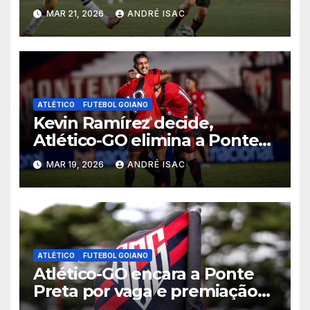
começa sob pressão a Série B
MAR 21, 2026
ANDRÉ ISAC
2026
ATLÉTICO
FUTEBOL GOIANO
Kevin Ramírez decide,
Atlético-GO elimina a Ponte
Preta e garante vaga na 5ª
MAR 19, 2026
ANDRÉ ISAC
fase da Copa do Brasil
ATLÉTICO
FUTEBOL GOIANO
Atlético-GO encara a Ponte
Preta por vaga e premiação
milionária na 4ª fase da Copa