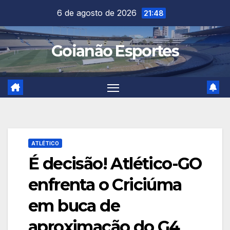
Skip
6 de agosto de 2026
21:48
to
content
Goianão Esportes
ATLÉTICO
É decisão! Atlético-GO
enfrenta o Criciúma
em buca de
aproximação do G4