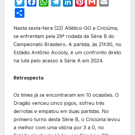
T
F
W
T
Li
Pi
G
E
w
a
h
el
n
nt
m
m
S
itt
c
at
e
k
er
ail
ail
h
er
e
s
gr
e
e
Nesta sexta-feira (22) Atlético-GO e Criciúma,
ar
se enfrentam pela 29ª rodada da Série B do
b
A
a
dI
st
e
Campeonato Brasileiro. A partida, às 21h30, no
o
p
m
n
Estádio Antônio Accioly, é um confronto direto
o
p
na luta pelo acesso à Série A em 2024.
k
Retrospecto
Os times já se encontraram em 10 ocasiões. O
Dragão venceu cinco jogos, sofreu três
derrotas e empatou em duas partidas. No
primeiro turno desta Série B, o Criciúma levou
a melhor com uma vitória por 3 a 0, no