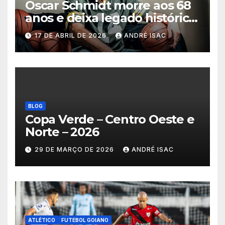
Oscar Schmidt morre aos 68
anos e deixa legado histórico
no basquete mundial
17 DE ABRIL DE 2026
ANDRÉ ISAC
BLOG
Copa Verde – Centro Oeste e
Norte – 2026
29 DE MARÇO DE 2026
ANDRÉ ISAC
ATLÉTICO
FUTEBOL GOIANO